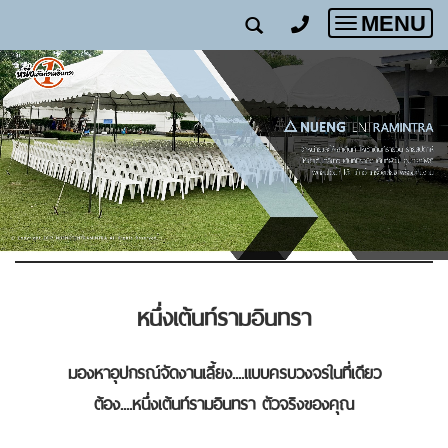
MENU
Toggle
navigatio
หนึ่งเต้นท์รามอินทรา
มองหาอุปกรณ์จัดงานเลี้ยง....แบบครบวงจรในที่เดียว
ต้อง....หนึ่งเต้นท์รามอินทรา ตัวจริงของคุณ