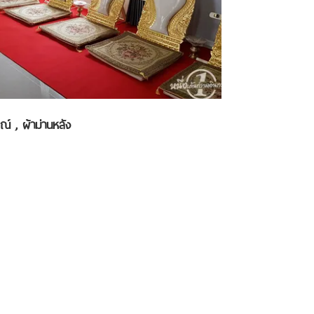
รณ์ , ผ้าม่านหลัง