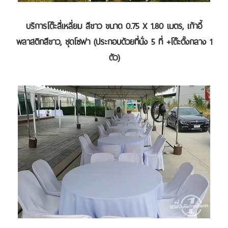
บริการโต๊ะสี่เหลี่ยม สีขาว ขนาด 0.75 X 1.80 เมตร, เก้าอี้
พลาสติกสีขาว, ชุดโซฟา (ประกอบด้วยที่นั่ง 5 ที่ +โต๊ะตั้งกลาง 1
ตัว)