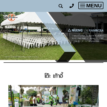
MENU
Toggle
navigatio
โต๊ะ เก้าอี้